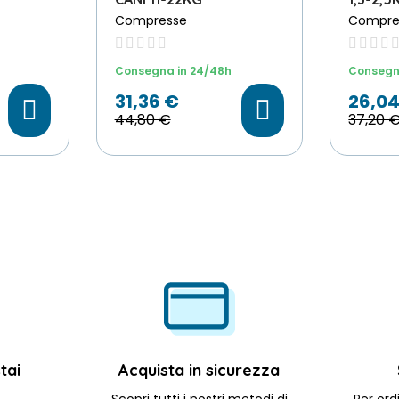
Compresse
Compre
Scegli File
Consegna in 24/48h
Consegn
31,36 €
26,04
44,80 €
37,20 
tai
Acquista in sicurezza