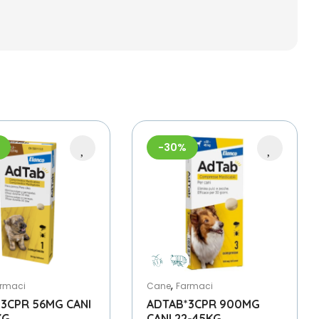
-30%
,
rmaci
Cane
Farmaci
3CPR 56MG CANI
ADTAB*3CPR 900MG
KG
CANI 22-45KG