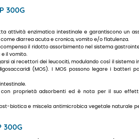
PP 300G
ta attività enzimatica intestinale e garantiscono un as
i come diarrea acuta e cronica, vomito e/o flatulenza.
 compensa il ridotto assorbimento nel sistema gastrointest
e il vomito.
garsi ai recettori dei leucociti, modulando così il sistem
igosaccaridi (MOS). I MOS possono legare i batteri p
ntestinale.
te con proprietà adsorbenti ed è nota per il suo effetto
ost-biotica e miscela antimicrobica vegetale naturale pe
P 300G