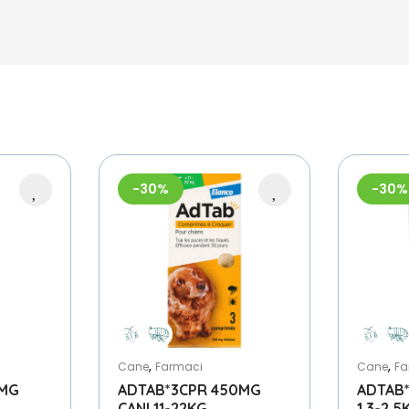
-30%
-30%
,
,
Cane
Farmaci
Cane
Fa
5MG
ADTAB*3CPR 450MG
ADTAB*
CANI 11-22KG
1,3-2,5