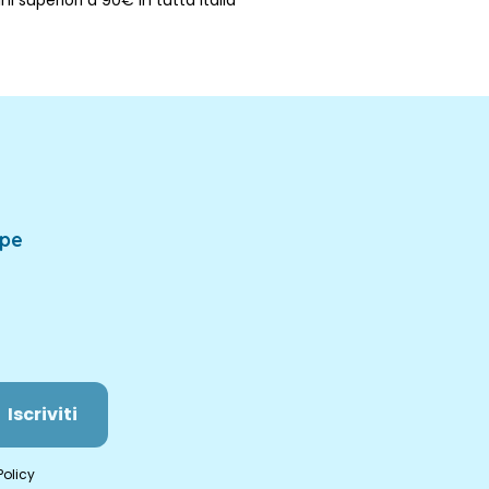
ni superiori a 90€ in tutta Italia
mpe
Iscriviti
Policy