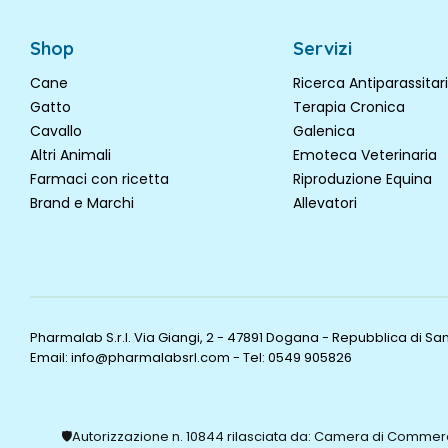
Shop
Servizi
Cane
Ricerca Antiparassitari
Gatto
Terapia Cronica
Cavallo
Galenica
Altri Animali
Emoteca Veterinaria
Farmaci con ricetta
Riproduzione Equina
Brand e Marchi
Allevatori
Pharmalab S.r.l. Via Giangi, 2 - 47891 Dogana - Repubblica di S
Email: info@pharmalabsrl.com
-
Tel: 0549 905826
🛡️Autorizzazione n. 10844 rilasciata da: Camera di Commerci