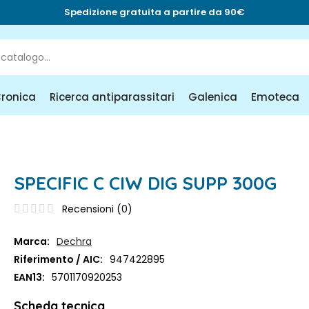
Spedizione gratuita a partire da 90€
Cronica
Ricerca antiparassitari
Galenica
Emoteca
SPECIFIC C CIW DIG SUPP 300G
Recensioni (
0
)
Marca:
Dechra
Riferimento / AIC:
947422895
EAN13:
5701170920253
Scheda tecnica