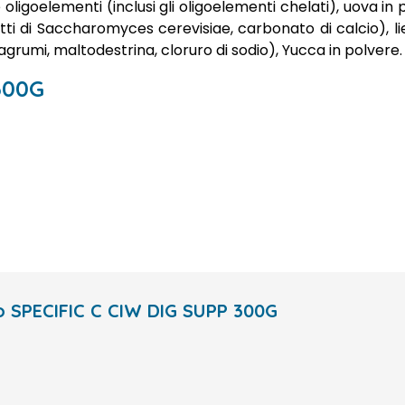
 oligoelementi (inclusi gli oligoelementi chelati), uova in po
otti di Saccharomyces cerevisiae, carbonato di calcio), li
grumi, maltodestrina, cloruro di sodio), Yucca in polvere. N
300G
to SPECIFIC C CIW DIG SUPP 300G