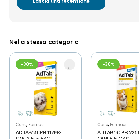
Lascia una recensione
Nella stessa categoria
-30%
-30%
,
,
Cane
Farmaci
Cane
Farmaci
ADTAB*3CPR 112MG
ADTAB*3CPR 22
CANI2,5-5,5KG
CANI 5,5-11KG