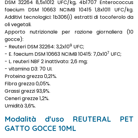
DSM 32264 8,5x1012 UFC/kg, 4b1707 Enterococcus
faecium DSM 10663 NCIMB 10415 1,8x1011 UFC/kg.
Additivi tecnologici: 1b306(i) estratti di tocoferolo da
oli vegetali.
Apporto nutrizionale per razione giornaliera (10
gocce):
9
- Reuteri DSM 32264: 3,2x10
UFC;
7
- E. faecium DSM 10663 NCIMB 10415: 7,0x10
UFC;
- L. reuteri NBF 2 inattivato: 2,6 mg;
- vitamina D3: 70 UI.
Proteina grezza 0,21%.
Fibra grezza 0,05%.
Grassi grezzi 93,9%.
Ceneri grezze 1,2%.
Umidità 3,6%.
Modalità d'uso REUTERAL PET
GATTO GOCCE 10ML