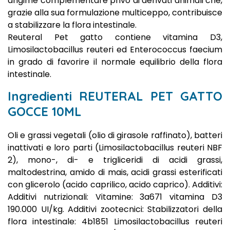
angime complementare privo di derivati animali che,
grazie alla sua formulazione multiceppo, contribuisce
a stabilizzare la flora intestinale.
Reuteral Pet gatto contiene vitamina D3,
Limosilactobacillus reuteri ed Enterococcus faecium
in grado di favorire il normale equilibrio della flora
intestinale.
Ingredienti REUTERAL PET GATTO
GOCCE 10ML
Oli e grassi vegetali (olio di girasole raffinato), batteri
inattivati e loro parti (Limosilactobacillus reuteri NBF
2), mono-, di- e trigliceridi di acidi grassi,
maltodestrina, amido di mais, acidi grassi esterificati
con glicerolo (acido caprilico, acido caprico). Additivi:
Additivi nutrizionali: Vitamine: 3a671 vitamina D3
190.000 UI/kg. Additivi zootecnici: Stabilizzatori della
flora intestinale: 4b1851 Limosilactobacillus reuteri