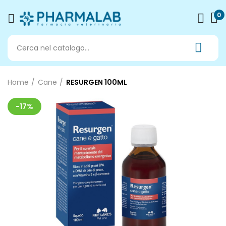
0
Home
Cane
RESURGEN 100ML
-17%