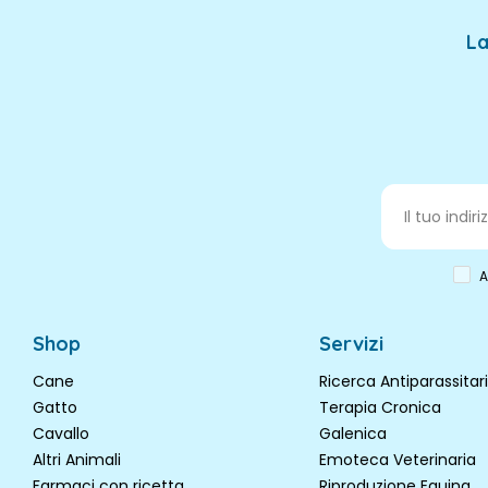
La
A
Shop
Servizi
Cane
Ricerca Antiparassitari
Gatto
Terapia Cronica
Cavallo
Galenica
Altri Animali
Emoteca Veterinaria
Farmaci con ricetta
Riproduzione Equina