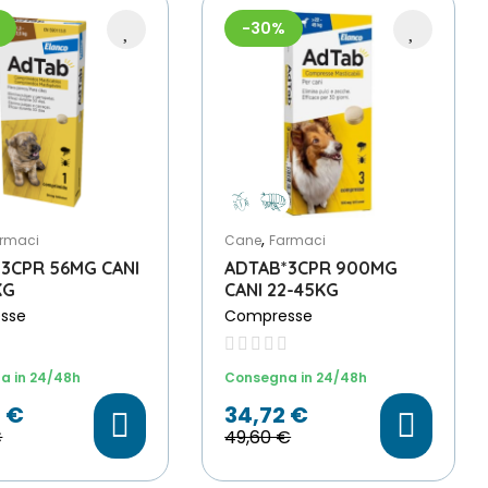
-30%
,
rmaci
Cane
Farmaci
3CPR 56MG CANI
ADTAB*3CPR 900MG
KG
CANI 22-45KG
sse
Compresse
a in 24/48h
Consegna in 24/48h
 €
34,72 €
€
49,60 €