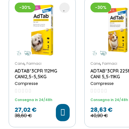
-30%
-30%
,
,
Cane
Farmaci
Cane
Farmaci
ADTAB*3CPR 112MG
ADTAB*3CPR 22
CANI2,5-5,5KG
CANI 5,5-11KG
Compresse
Compresse
Consegna in 24/48h
Consegna in 24/48h
27,02 €
28,63 €
38,60 €
40,90 €