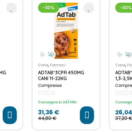
-30%
-30%
,
,
Cane
Farmaci
Cane
Fa
5MG
ADTAB*3CPR 450MG
ADTAB*
CANI 11-22KG
1,3-2,5
Compresse
Compre
Scegli File
Consegna in 24/48h
Consegn
31,36 €
26,04
44,80 €
37,20 