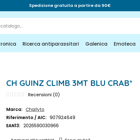
Spedizione gratuita a partire da 90€
Cronica
Ricerca antiparassitari
Galenica
Emoteca
CH GUINZ CLIMB 3MT BLU CRAB*
Recensioni (
0
)
Marca:
Charlyto
Riferimento / AIC:
907924649
EAN13:
2026590030966