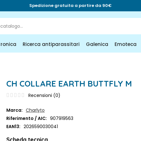
Spedizione gratuita a partire da 90€
Cronica
Ricerca antiparassitari
Galenica
Emoteca
CH COLLARE EARTH BUTTFLY M
Recensioni (
0
)
Marca:
Charlyto
Riferimento / AIC:
907919563
EAN13:
2026590030041
Scheda tecnica