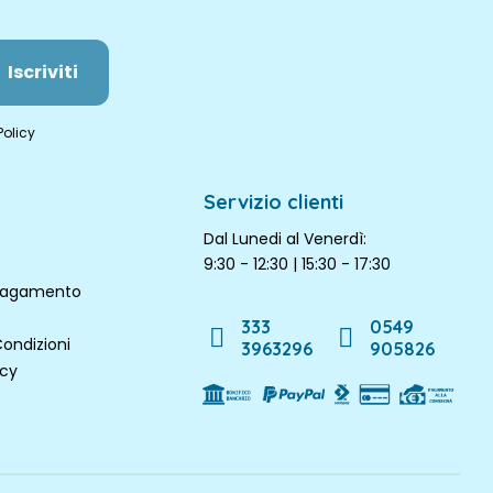
Iscriviti
Policy
Servizio clienti
Dal Lunedi al Venerdì:
9:30 - 12:30 | 15:30 - 17:30
 pagamento
333
0549
Condizioni
3963296
905826
icy