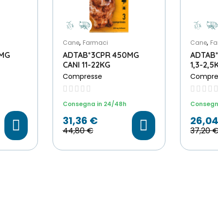
,
,
Cane
Farmaci
Cane
Fa
5MG
ADTAB*3CPR 450MG
ADTAB*
CANI 11-22KG
1,3-2,5
Compresse
Compre
Scegli File
Consegna in 24/48h
Consegn
31,36 €
26,04
44,80 €
37,20 