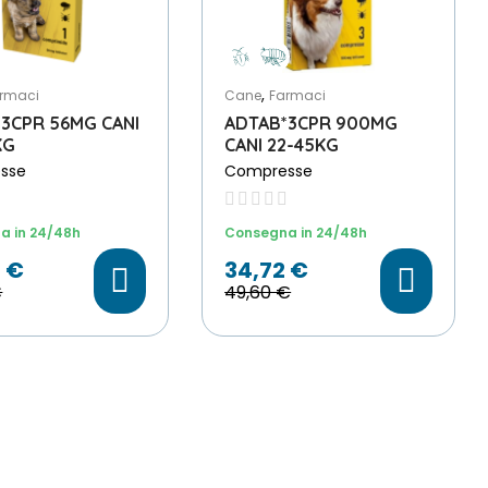
,
rmaci
Cane
Farmaci
3CPR 56MG CANI
ADTAB*3CPR 900MG
KG
CANI 22-45KG
sse
Compresse
a in 24/48h
Consegna in 24/48h
 €
34,72 €
€
49,60 €