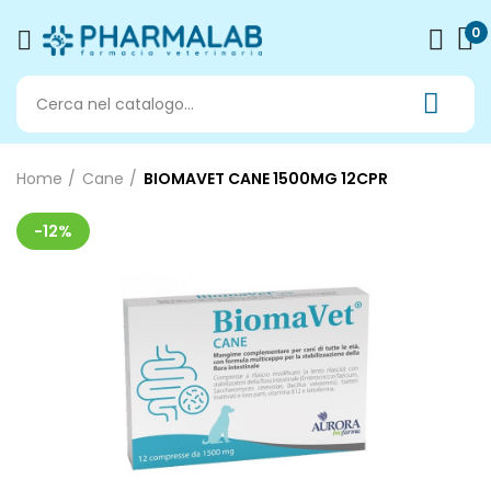
0
Home
Cane
BIOMAVET CANE 1500MG 12CPR
-12%