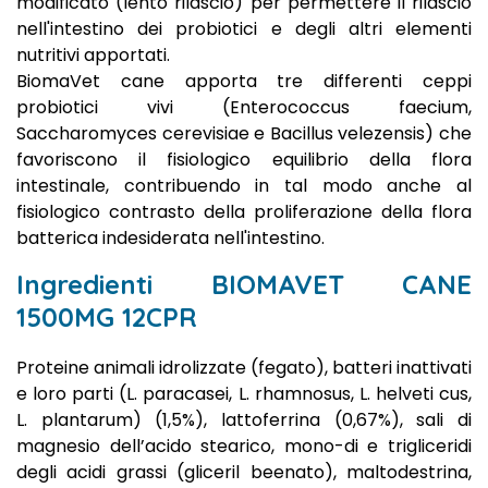
modificato (lento rilascio) per permettere il rilascio
nell'intestino dei probiotici e degli altri elementi
nutritivi apportati.
BiomaVet cane apporta tre differenti ceppi
probiotici vivi (Enterococcus faecium,
Saccharomyces cerevisiae e Bacillus velezensis) che
favoriscono il fisiologico equilibrio della flora
intestinale, contribuendo in tal modo anche al
fisiologico contrasto della proliferazione della flora
batterica indesiderata nell'intestino.
Ingredienti BIOMAVET CANE
1500MG 12CPR
Proteine animali idrolizzate (fegato), batteri inattivati
e loro parti (L. paracasei, L. rhamnosus, L. helveti cus,
L. plantarum) (1,5%), lattoferrina (0,67%), sali di
magnesio dell’acido stearico, mono-di e trigliceridi
degli acidi grassi (gliceril beenato), maltodestrina,