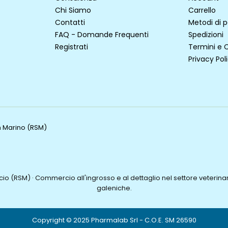
Chi Siamo
Carrello
Contatti
Metodi di
FAQ - Domande Frequenti
Spedizioni
Registrati
Termini e 
Privacy Pol
an Marino (RSM)
o (RSM) · Commercio all'ingrosso e al dettaglio nel settore veterinari
galeniche.
Copyright © 2025 Pharmalab Srl - C.O.E. SM 26590