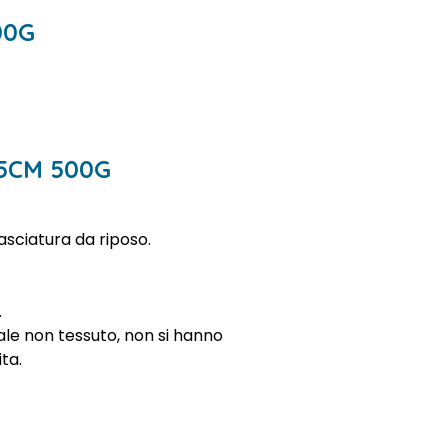
00G
45CM 500G
asciatura da riposo.
.
ale non tessuto, non si hanno
ta.