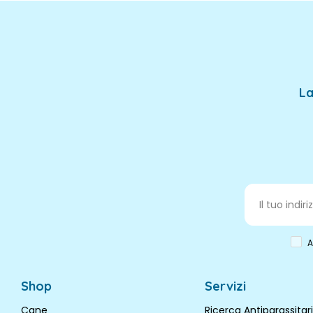
La
A
Shop
Servizi
Cane
Ricerca Antiparassitari