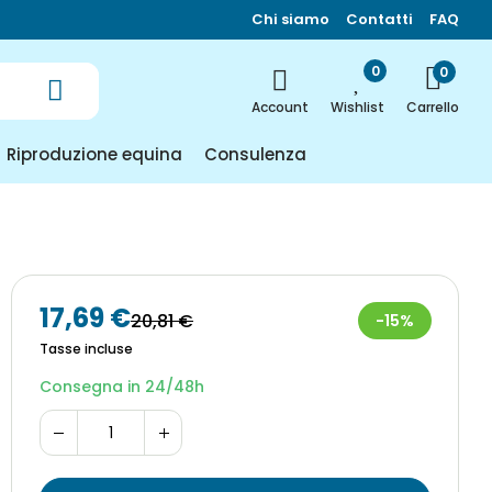
Chi siamo
Contatti
FAQ
0
0
Carrello
Account
Wishlist
Riproduzione equina
Consulenza
17,69 €
20,81 €
-15%
Tasse incluse
Consegna in 24/48h