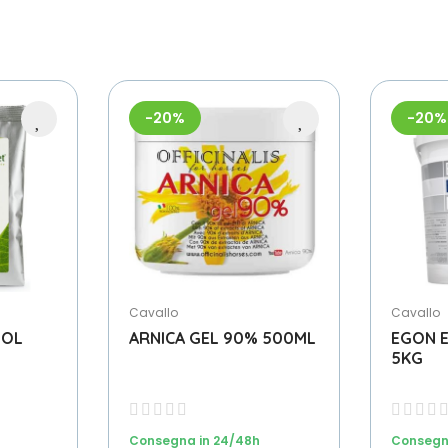
-20%
-20%
Cavallo
Cavallo
DOL
ARNICA GEL 90% 500ML
EGON 
5KG
Scegli File
Consegna in 24/48h
Consegn