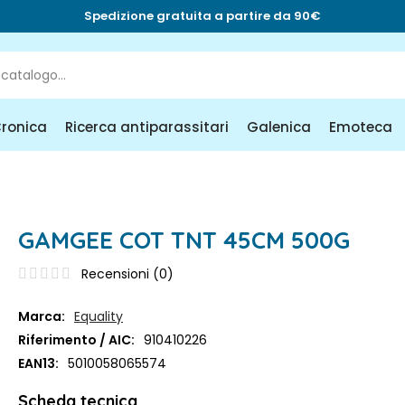
Spedizione gratuita a partire da 90€
Cronica
Ricerca antiparassitari
Galenica
Emoteca
GAMGEE COT TNT 45CM 500G
Recensioni (
0
)
Marca:
Equality
Riferimento / AIC:
910410226
EAN13:
5010058065574
Scheda tecnica