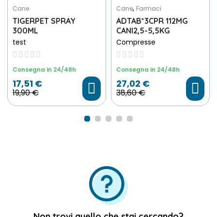
,
Cane
Cane
Farmaci
TIGERPET SPRAY
ADTAB*3CPR 112MG
300ML
CANI2,5-5,5KG
test
Compresse
Consegna in 24/48h
Consegna in 24/48h
17,51 €
27,02 €
19,90 €
38,60 €
Scegli File
Non trovi quello che stai cercando?